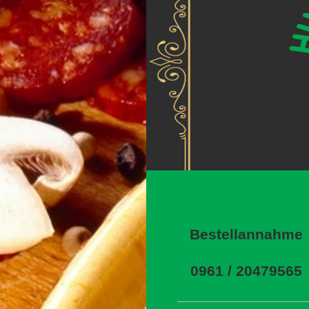
Bestellannahme
0961 / 20479565